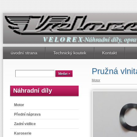
V E L O R E X
-Náhradní díly, oprav
úvodní strana
Technický koutek
Kontakt
Pružná vlnit
Motor
Náhradní díly
Motor
Přední náprava
Zadní vidlice
Karoserie