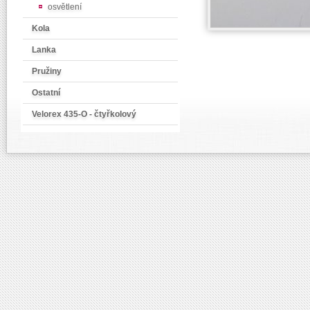
osvětlení
Kola
Lanka
Pružiny
Ostatní
Velorex 435-O - čtyřkolový