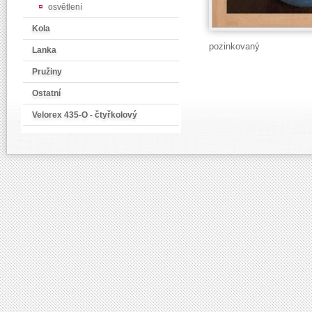
osvětlení
Kola
pozinkovaný
Lanka
Pružiny
Ostatní
Velorex 435-O - čtyřkolový