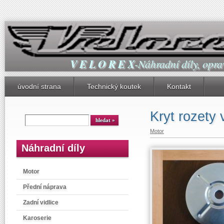
V E L O R E X
-Náhradní díly, oprav
úvodní strana
Technický koutek
Kontakt
Kryt rozety 
Motor
Náhradní díly
Motor
Přední náprava
Zadní vidlice
Karoserie