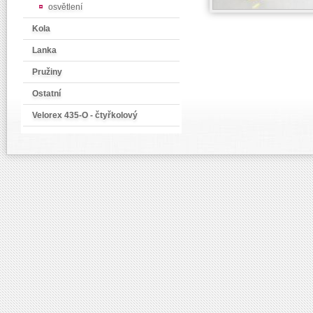
osvětlení
Kola
Lanka
Pružiny
Ostatní
Velorex 435-O - čtyřkolový