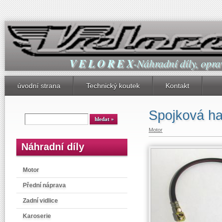
V E L O R E X
-Náhradní díly, oprav
úvodní strana
Technický koutek
Kontakt
Spojková ha
Motor
Náhradní díly
Motor
Přední náprava
Zadní vidlice
Karoserie