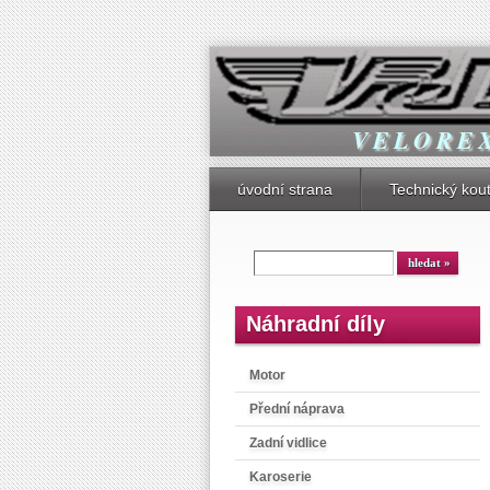
V E L O R E 
úvodní strana
Technický kou
Náhradní díly
Motor
Přední náprava
Zadní vidlice
Karoserie