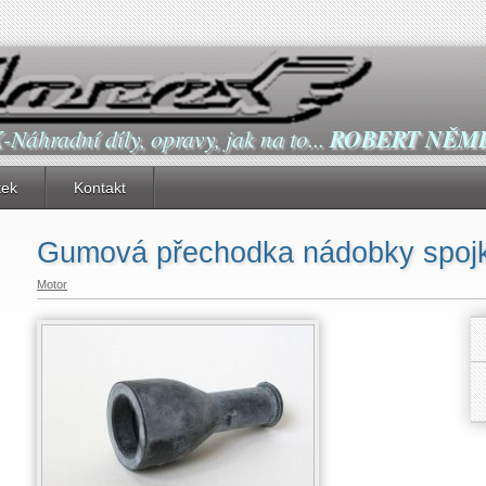
X
-Náhradní díly, opravy, jak na to...
ROBERT NĚM
tek
Kontakt
Gumová přechodka nádobky spoj
Motor