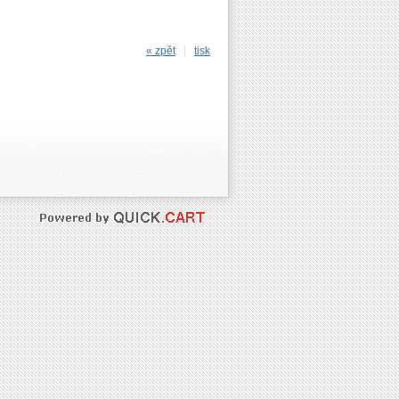
« zpět
tisk