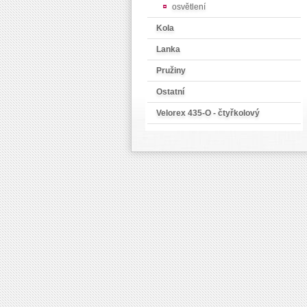
osvětlení
Kola
Lanka
Pružiny
Ostatní
Velorex 435-O - čtyřkolový