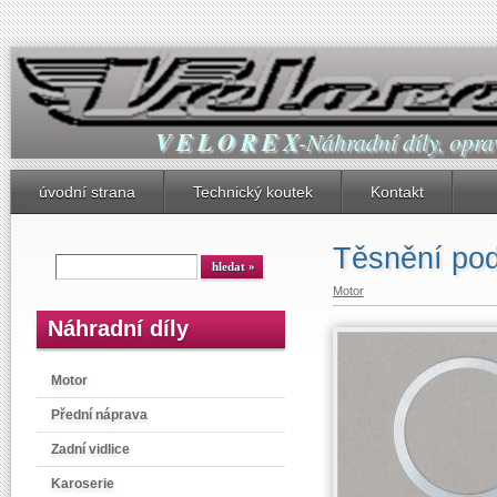
V E L O R E X
-Náhradní díly, oprav
úvodní strana
Technický koutek
Kontakt
Těsnění pod
Motor
Náhradní díly
Motor
Přední náprava
Zadní vidlice
Karoserie