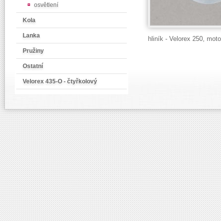
osvětlení
Kola
Lanka
hliník - Velorex 250, mot
Pružiny
Ostatní
Velorex 435-O - čtyřkolový