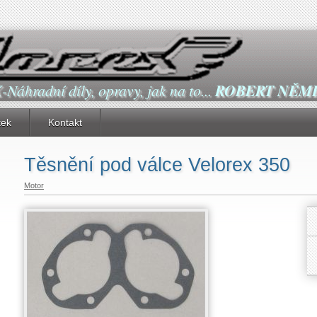
X
-Náhradní díly, opravy, jak na to...
ROBERT NĚM
tek
Kontakt
Těsnění pod válce Velorex 350
Motor