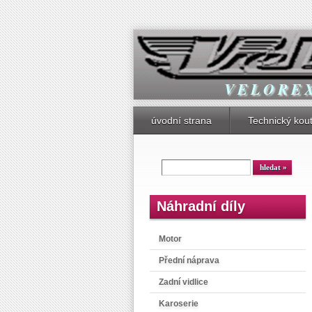
V E L O R E 
úvodní strana
Technický kou
Náhradní díly
Motor
Přední náprava
Zadní vidlice
Karoserie