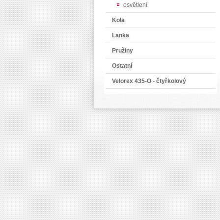
osvětlení
Kola
Lanka
Pružiny
Ostatní
Velorex 435-O - čtyřkolový