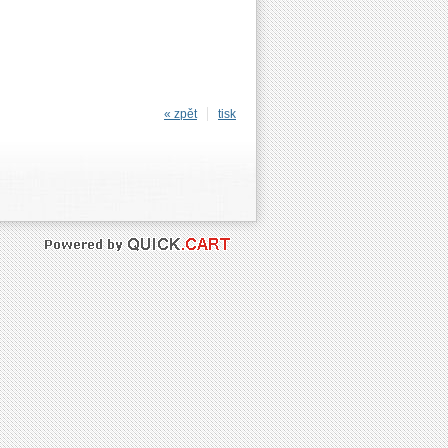
« zpět
tisk